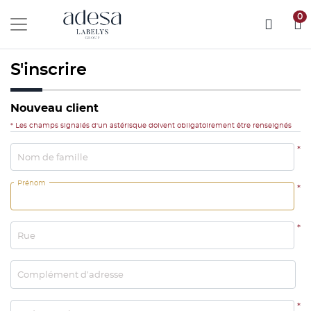
0
S'inscrire
Nouveau client
* Les champs signalés d'un astérisque doivent obligatoirement être renseignés
*
Nom de famille
Prénom
*
*
Rue
Complément d’adresse
*