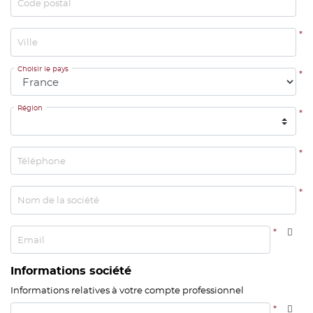
Code postal
*
Ville
Choisir le pays
*
Région
*
*
Téléphone
*
Nom de la société
*
Email
Informations société
Informations relatives à votre compte professionnel
*