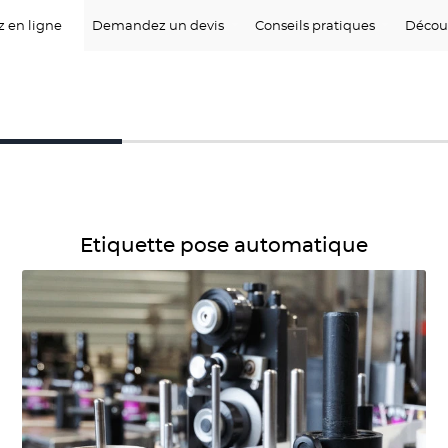
 en ligne
Demandez un devis
Conseils pratiques
Décou
Détails Etiquette pose automatique
Etiquette pose automatique