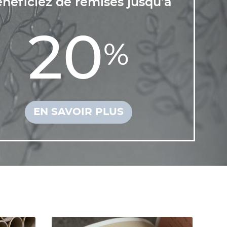
néficiez de remises jusqu’à
20
%
EN SAVOIR PLUS