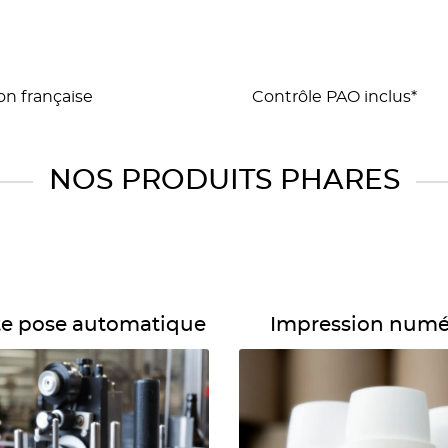
on française
Contrôle PAO inclus*
NOS PRODUITS PHARES
uette pose automatique
Détails Impression numérique
te pose automatique
Impression numé