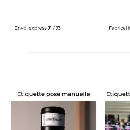
Envoi express J1 / J3
Fabricati
Détails Etiquette pose manuelle
Détails Etiq
Etiquette pose manuelle
Etiquet