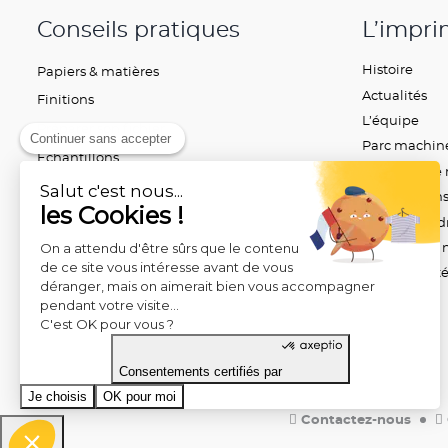
Conseils pratiques
L’impri
Histoire
Papiers & matières
Actualités
Finitions
L’équipe
Préparer son fichier
Continuer sans accepter
Parc machin
Échantillons
Programme 
Contrôle de fichiers
Salut c'est nous...
Certification
les Cookies !
Délais de livraison
Nous rejoind
Conseils de pose
On parle de 
On a attendu d'être sûrs que le contenu
de ce site vous intéresse avant de vous
Guide sens de sortie
Index Égalit
déranger, mais on aimerait bien vous accompagner
Femme
Foire aux questions
pendant votre visite...
C'est OK pour vous ?
Nos Témoignages Clients
Design d'étiquette : Étapes clés
Consentements certifiés par
Je choisis
OK pour moi
Axeptio consent
Plateforme de Gestion du Consentement : Personnalisez vos Options
Contactez-nous