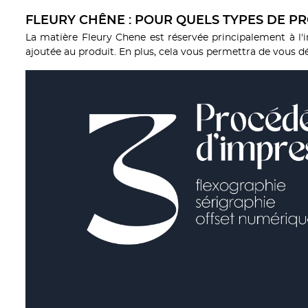
FLEURY CHÊNE : POUR QUELS TYPES DE PR
La matière Fleury Chene est réservée principalement à l'in
ajoutée au produit. En plus, cela vous permettra de vous dé