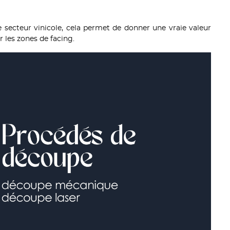
le secteur vinicole, cela permet de donner une vraie valeur
r les zones de facing.