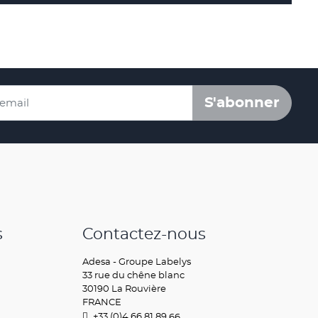
S'abonner
s
Contactez-nous
Adesa - Groupe Labelys
33 rue du chêne blanc
30190 La Rouvière
FRANCE
+33 (0)4.66.81.89.
66