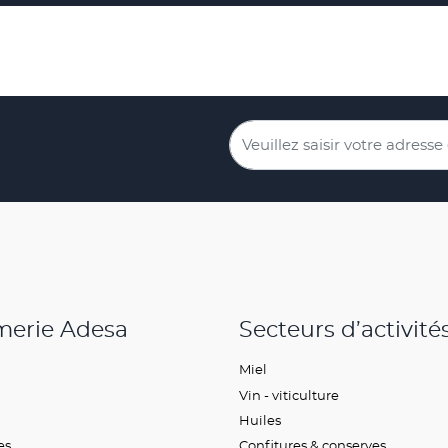
merie Adesa
Secteurs d’activité
Miel
Vin - viticulture
Huiles
es
Confitures & conserves